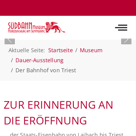
Off-C
Aktuelle Seite:
Startseite
Museum
Dauer-Ausstellung
Der Bahnhof von Triest
ZUR ERINNERUNG AN
DIE ERÖFFNUNG
... der Staats-Eisenbahn von Laibach bis Triest