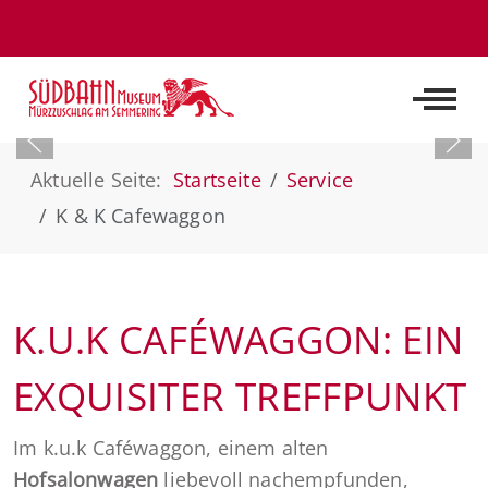
Off-C
Aktuelle Seite:
Startseite
Service
K & K Cafewaggon
K.U.K CAFÉWAGGON: EIN
EXQUISITER TREFFPUNKT
Im k.u.k Caféwaggon, einem alten
Hofsalonwagen
liebevoll nachempfunden,