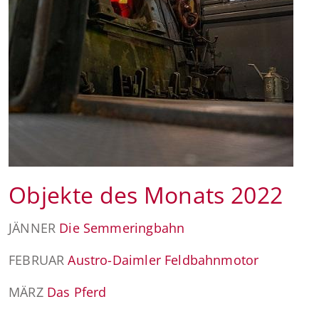
Objekte des Monats 2022
JÄNNER
Die Semmeringbahn
FEBRUAR
Austro-Daimler Feldbahnmotor
MÄRZ
Das Pferd