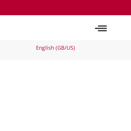
Off-Canvas 
Sprache auswählen
English (GB/US)