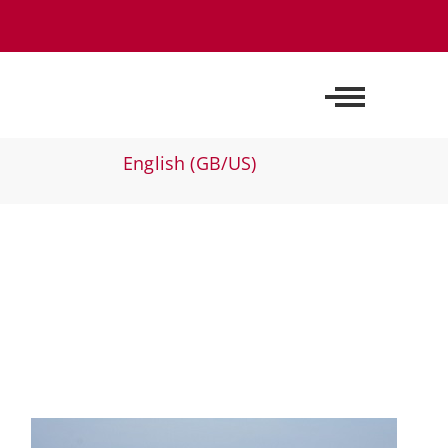
Off-Canvas 
Sprache auswählen
English (GB/US)